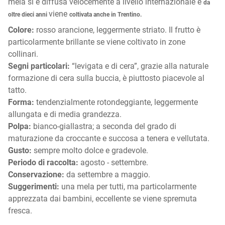
mela si è diffusa velocemente a livello internazionale e
da
viene
oltre dieci anni
coltivata anche in Trentino.
Colore:
rosso arancione, leggermente striato. Il frutto è
particolarmente brillante se viene coltivato in zone
collinari.
Segni particolari:
“levigata e di cera”, grazie alla naturale
formazione di cera sulla buccia, è piuttosto piacevole al
tatto.
Forma:
tendenzialmente rotondeggiante, leggermente
allungata e di media grandezza.
Polpa:
bianco-giallastra; a seconda del grado di
maturazione da croccante e succosa a tenera e vellutata.
Gusto:
sempre molto dolce e gradevole.
Periodo di raccolta:
agosto - settembre.
Conservazione:
da settembre a maggio.
Suggerimenti:
una mela per tutti, ma particolarmente
apprezzata dai bambini, eccellente se viene spremuta
fresca.