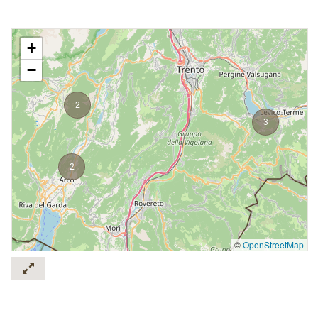
+
−
2
3
2
©
OpenStreetMap