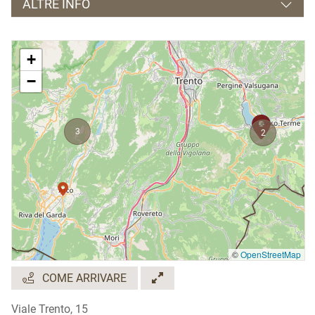
ALTRE INFO
I punti vendita:
+
Co.p.a.g
-
Dasindo di Comano Terme
−
Co.f.a.v.
-
Caldonazzo
Levico Terme
Valli del Sarca
-
Pietramurata di Dro
3
2
Valli del Sarca
- Arco
Valli del Sarca
- Dro
©
OpenStreetMap
COME ARRIVARE
Viale Trento, 15