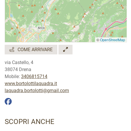
©
OpenStreetMap
COME ARRIVARE
via Castello, 4
38074 Drena
Mobile:
3406815714
www.bortolottilaquadra.it
laquadra.bortolotti@gmail.com
SCOPRI ANCHE