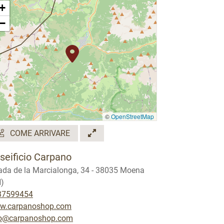
+
−
©
OpenStreetMap
COME ARRIVARE
seificio Carpano
ada de la Marcialonga, 34 - 38035 Moena
)
37599454
w.carpanoshop.com
fo@carpanoshop.com