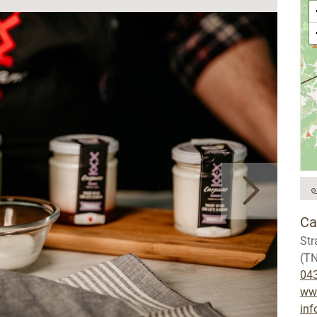
Ca
Str
(TN
04
ww
in