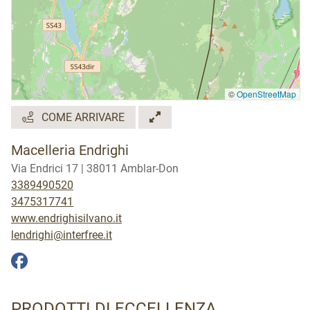
©
OpenStreetMap
COME ARRIVARE
Macelleria Endrighi
Via Endrici 17 | 38011 Amblar-Don
3389490520
3475317741
www.endrighisilvano.it
lendrighi@interfree.it
PRODOTTI DI ECCELLENZA