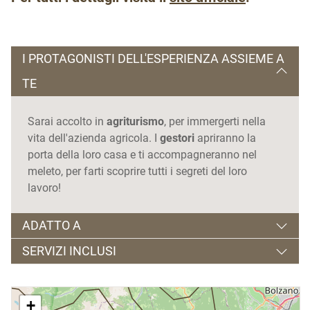
I PROTAGONISTI DELL'ESPERIENZA ASSIEME A
TE
Sarai accolto in
agriturismo
, per immergerti nella
vita dell'azienda agricola. I
gestori
apriranno la
porta della loro casa e ti accompagneranno nel
meleto, per farti scoprire tutti i segreti del loro
lavoro!
ADATTO A
SERVIZI INCLUSI
Tutti, soprattutto chi è in cerca di una vacanza
rurale e di un'esperienza autentica
Pernottamento
in agritur e
prima colazione
In
+
primavera: passeggiata nel meleto con scelta