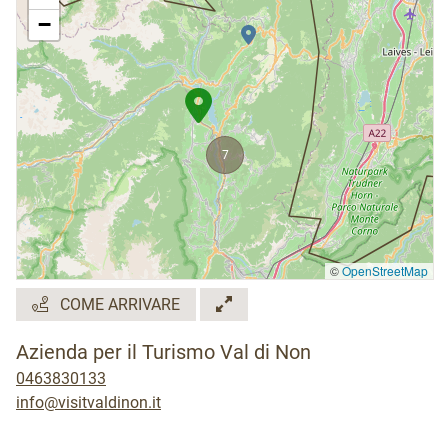
dell'albero da adottare e apposizione targhetta.
−
merenda con prodotti dell'agritur In estate:
aggiornamenti sullo sviluppo dell'albero In autunno:
esperienza di raccogliere una cassetta di mele
direttamente dall'albero, da portare poi a casa
7
©
OpenStreetMap
COME ARRIVARE
Azienda per il Turismo Val di Non
0463830133
info@visitvaldinon.it