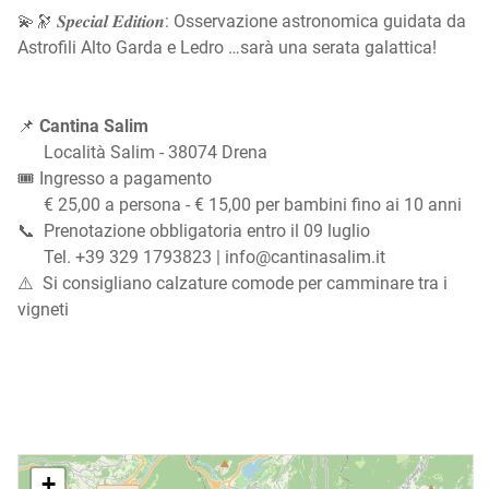
💫🔭 𝑺𝒑𝒆𝒄𝒊𝒂𝒍 𝑬𝒅𝒊𝒕𝒊𝒐𝒏: Osservazione astronomica guidata da
Astrofili Alto Garda e Ledro …sarà una serata galattica!
📌
Cantina Salim
Località Salim - 38074 Drena
🎟️ Ingresso a pagamento
€ 25,00 a persona - € 15,00 per bambini fino ai 10 anni
📞 Prenotazione obbligatoria entro il 09 luglio
Tel. +39 329 1793823 | info@cantinasalim.it
⚠️ Si consigliano calzature comode per camminare tra i
vigneti
+