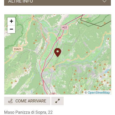
ALTRE INFO
Orari apertura e visite guidate:
+
dal Lunedì al Sabato,
−
dalle 8.00 alle 20.00,
Domenica: dalle 8.00 alle 12.00.
Chiuso la Domenica pomeriggio.
Visite guidate solo su prenotazione.
Lingue parlate:
Inglese e Tedesco.
©
OpenStreetMap
COME ARRIVARE
Maso Panizza di Sopra, 22