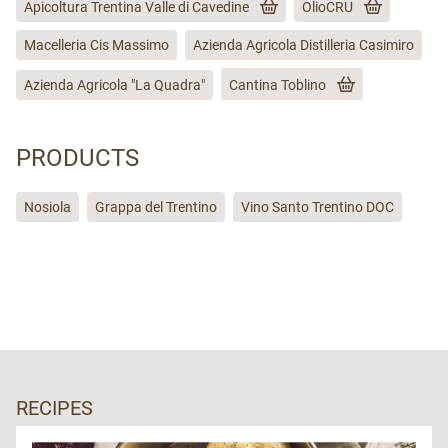
Apicoltura Trentina Valle di Cavedine
OlioCRU
anche se il percorso è innevato o meno.
Macelleria Cis Massimo
Azienda Agricola Distilleria Casimiro
Attrezzatura
Azienda Agricola "La Quadra"
Cantina Toblino
Il trekking è impegnativo, portati solo il necessario,
ma non dimenticare scarponcini e racchette. Lo
PRODUCTS
zaino ideale dovrebbe pesare attorno ai 6 kg.
Nosiola
Grappa del Trentino
Vino Santo Trentino DOC
RECIPES