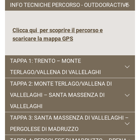
INFO TECNICHE PERCORSO - OUTDOORACTIVE
Clicca qui per scoprire il percorso e
scaricare la mappa GPS
TAPPA 1: TRENTO – MONTE
TERLAGO/VALLENA DI VALLELAGHI
TAPPA 2: MONTE TERLAGO/VALLENA DI
Tappa 1: Trento – Monte Terlago/Vallena di
VALLELAGHI – SANTA MASSENZA DI
Vallelaghi
17 km Sei pronto ad andare di lago in lago lungo la
VALLELAGHI
Strada del Vino e dei Sapori del Trentino?
TAPPA 3: SANTA MASSENZA DI VALLELAGHI –
Oggi il cammino partirà dalla bellissima città di
Tappa 2: Monte Terlago/Vallena di Vallelaghi –
Trento fino alla Valle dei Laghi, percorrendo un
PERGOLESE DI MADRUZZO
Santa Massenza di Vallelaghi
tratto del famoso “Sentiero di San Vili”: in un
8 km
Oggi ti aspetta la romantica Valle dei Laghi.