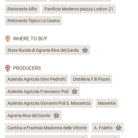
Il rientro
Ristorante Alfio
Panificio Moderno piazza Lodron 21
Puoi organizzare il viaggio di rientro in diversi modi:
Ristorante Tipico La Casina
1. ripercorre a piedi il viaggio fatta all'andata
2. se sei in gruppo puoi organizzarti con due auto,
WHERE TO BUY
lasciandone una al punto di partenza e una al punto
di arrivo
Store Rurale di Agraria Riva del Garda
3. rientrare con i mezzi pubblici e quindi in bus
(
trentinotrasporti.it
)
PRODUCERS
Indicazioni sulla sicurezza
Azienda Agricola Gino Pedrotti
Distilleria F.lli Pisoni
Azienda Agricola Francesco Poli
Prima di partire non dimenticarti di verificare
le
condizioni del percorso
contattando gli uffici
Azienda Agricola Giovanni Poli S. Massenza
Maxentia
turistici dell'APT Madonna di Campiglio, APT Garda
Dolomiti e dell'APT Trento, Monte Bondone, Valle dei
Agraria Riva del Garda
Laghi.
Cantina e Frantoio Madonna delle Vittorie
A. Foletto
La montagna è imprevedibile ;)
Se parti nei mesi invernali, ricordati di verificare